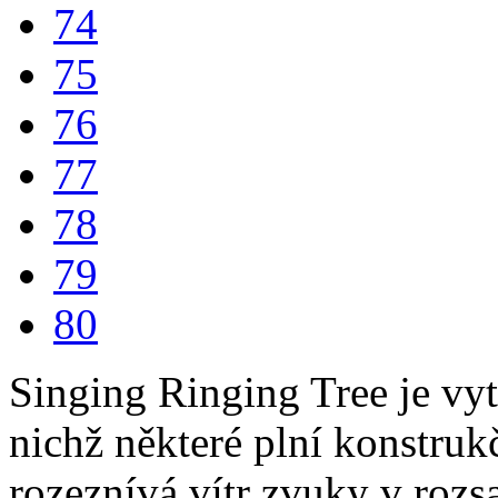
74
75
76
77
78
79
80
Singing Ringing Tree je vyt
nichž některé plní konstrukč
rozeznívá vítr zvuky v rozs