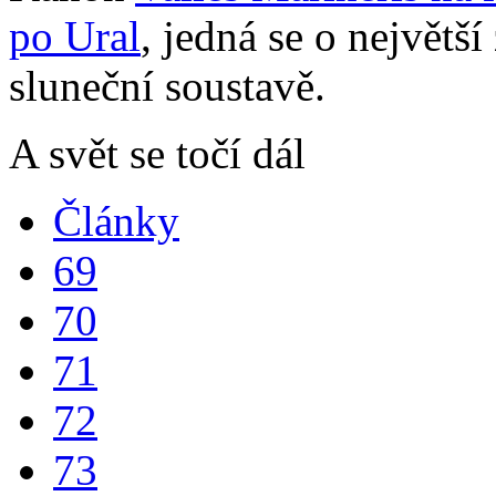
po Ural
, jedná se o největ
sluneční soustavě.
A svět se točí dál
Články
69
70
71
72
73