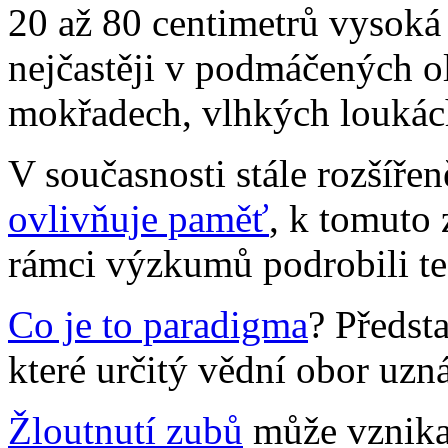
20 až 80 centimetrů vysoká
nejčastěji v podmáčených ol
mokřadech, vlhkých loukách
V současnosti stále rozšířen
ovlivňuje paměť
, k tomuto 
rámci výzkumů podrobili te
Co je to paradigma
? Předst
které určitý vědní obor uzná
Žloutnutí zubů
může vznikat