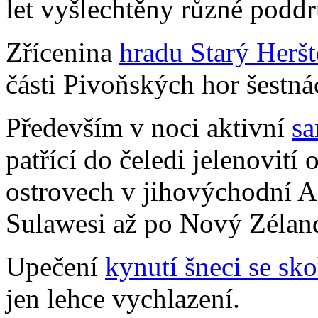
let vyšlechtěny různé poddr
Zřícenina
hradu Starý Heršt
části Pivoňských hor šestná
Především v noci aktivní
sa
patřící do čeledi jelenovití 
ostrovech v jihovýchodní A
Sulawesi až po Nový Zéland 
Upečení
kynutí šneci se sko
jen lehce vychlazení.