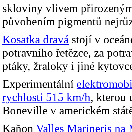
skloviny vlivem přirozeným
půvobením pigmentů nejrůzn
Kosatka dravá
stojí v oceá
potravního řetězce, za potrav
ptáky, žraloky i jiné kytovc
Experimentální
elektromobi
rychlosti 515 km/h
, kterou 
Boneville v americkém stát
Kaňon
Valles Marineris na