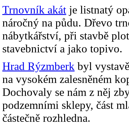
Trnovník akát
je listnatý 
náročný na půdu. Dřevo trn
nábytkářství, při stavbě pl
stavebnictví a jako topivo.
Hrad Rýzmberk
byl vystavě
na vysokém zalesněném kop
Dochovaly se nám z něj zbyt
podzemními sklepy, část ml
částečně rozhledna.