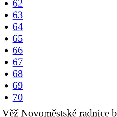
62
63
64
65
66
67
68
69
70
Věž Novoměstské radnice b