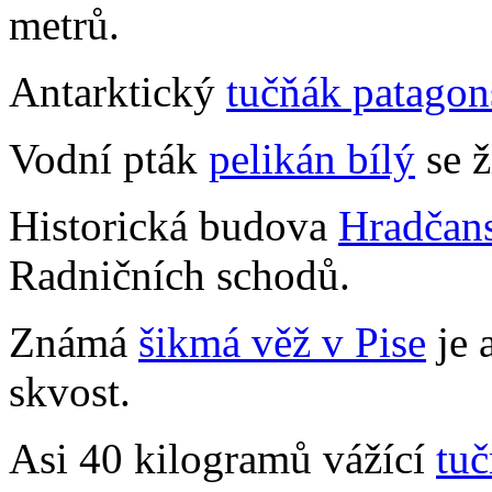
metrů.
Antarktický
tučňák patago
Vodní pták
pelikán bílý
se ž
Historická budova
Hradčans
Radničních schodů.
Známá
šikmá věž v Pise
je 
skvost.
Asi 40 kilogramů vážící
tuč