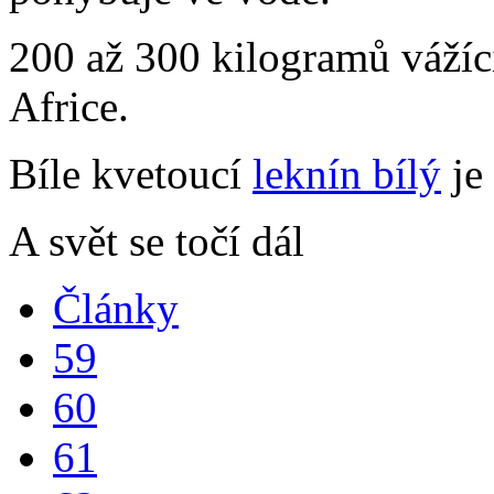
200 až 300 kilogramů váží
Africe.
Bíle kvetoucí
leknín bílý
je 
A svět se točí dál
Články
59
60
61