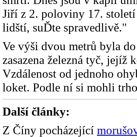
Jiří z 2. poloviny 17. stole
lidští, suĎte spravedlivě."
Ve výši dvou metrů byla d
zasazena železná tyč, jejíž
Vzdálenost od jednoho ohyb
loket. Podle ní si mohli trh
Další články:
Z Číny pocházející
morušov