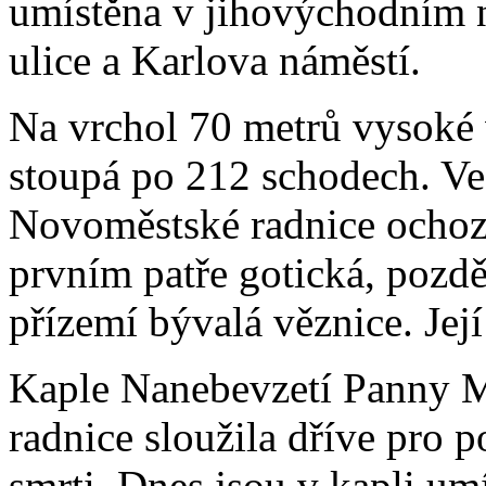
umístěna v jihovýchodním n
ulice a Karlova náměstí.
Na vrchol 70 metrů vysoké
stoupá po 212 schodech. Ve
Novoměstské radnice ochoz.
prvním patře gotická, pozdě
přízemí bývalá věznice. Její
Kaple Nanebevzetí Panny M
radnice sloužila dříve pro
smrti. Dnes jsou v kapli um