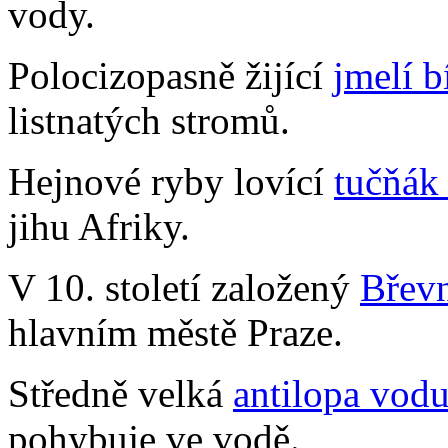
vody.
Polocizopasně žijící
jmelí b
listnatých stromů.
Hejnové ryby lovící
tučňák
jihu Afriky.
V 10. století založený
Břevn
hlavním městě Praze.
Středně velká
antilopa vod
pohybuje ve vodě.