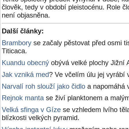
člověk, tedy v období pleistocénu. Role čl
není objasněna.
Další články:
Brambory
se začaly pěstovat před osmi tis
Titicaca.
Kuandu obecný
obývá velké plochy Jižní 
Jak vzniká med
? Ve včelím úlu jej vyrábí 
Narvalí roh slouží jako čidlo
a napomáhá v
Rejnok manta
se živí planktonem a malým
Velká sfinga v Gíze
se vzhledem lvího těla 
blízkosti velkých pyramid.