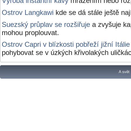
Výroba instantní kávy
mražením nebo roz
Ostrov Langkawi
kde se dá stále ještě nají
Suezský průplav se rozšiřuje
a zvyšuje kap
mohou proplouvat.
Ostrov Capri v blízkosti pobřeží jižní Itálie
pohybovat se v úzkých křivolakých uličká
A svět 