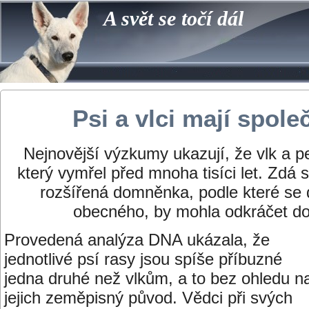
A svět se točí dál
Psi a vlci mají spol
Nejnovější výzkumy ukazují, že vlk a p
který vymřel před mnoha tisíci let. Zdá
rozšířená domněnka, podle které se d
obecného, by mohla odkráčet do
Provedená analýza DNA ukázala, že
jednotlivé psí rasy jsou spíše příbuzné
jedna druhé než vlkům, a to bez ohledu n
jejich zeměpisný původ. Vědci při svých