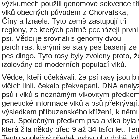
výzkumech použili genomové sekvence tř
vlků obecných původem z Chorvatska,
Číny a Izraele. Tyto země zastupují tři
regiony, ze kterých patrně pocházejí první
psi. Vědci je srovnali s genomy dvou
psích ras, kterými se staly pes basenji ze 
pes dingo. Tyto rasy byly zvoleny proto, že
izolovány od moderních populací vlků.
Vědce, kteří očekávali, že psí rasy jsou b
vlčích linií, čekalo překvapení. DNA anal
psů i vlků s neznámým vlkovitým předkem
genetické informace vlků a psů překrývají
výsledkem příbuzenského křížení, k němu
psa. Společným předkem psa a vlka byla 
která žila někdy před 9 až 34 tisíci let. T
Tento společný předek vyhynul v době, kd